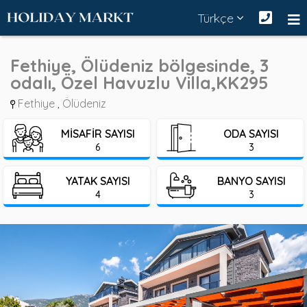
Türkçe
Fethiye, Ölüdeniz bölgesinde, 3
odalı, Özel Havuzlu Villa,KK295
Fethiye
Ölüdeniz
,
MISAFIR SAYISI
ODA SAYISI
6
3
YATAK SAYISI
BANYO SAYISI
4
3