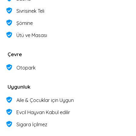
Sivrisinek Teli
Şömine
Ütü ve Masası
Çevre
Otopark
Uygunluk
Aile & Çocuklar için Uygun
Evcil Hayvan Kabul edilir
Sigara İçilmez