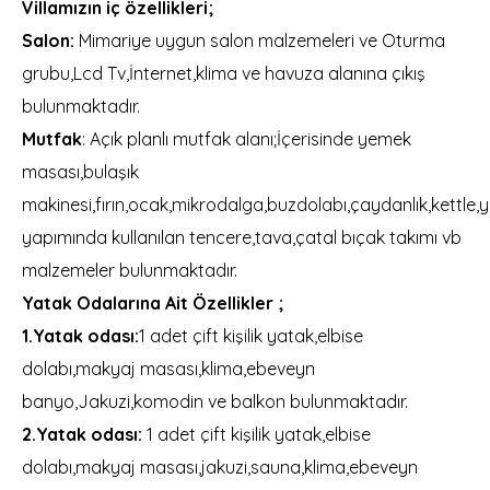
Villamızın iç özellikleri;
Salon:
Mimariye uygun salon malzemeleri ve Oturma
grubu,Lcd Tv,İnternet,klima ve havuza alanına çıkış
bulunmaktadır.
Mutfak
: Açık planlı mutfak alanı;İçerisinde yemek
masası,bulaşık
makinesi,fırın,ocak,mikrodalga,buzdolabı,çaydanlık,kettle
yapımında kullanılan tencere,tava,çatal bıçak takımı vb
malzemeler bulunmaktadır.
Yatak Odalarına Ait Özellikler ;
1.Yatak odası:
1 adet çift kişilik yatak,elbise
dolabı,makyaj masası,klima,ebeveyn
banyo,Jakuzi,komodin ve balkon bulunmaktadır.
2.Yatak odası:
1 adet çift kişilik yatak,elbise
dolabı,makyaj masası,jakuzi,sauna,klima,ebeveyn