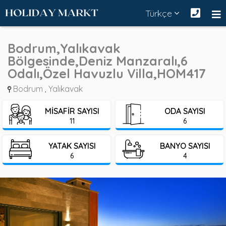
Türkçe
Bodrum,Yalıkavak
Bölgesinde,Deniz Manzaralı,6
Odalı,Özel Havuzlu Villa,HOM417
Bodrum
Yalıkavak
,
MISAFIR SAYISI
ODA SAYISI
11
6
YATAK SAYISI
BANYO SAYISI
6
4