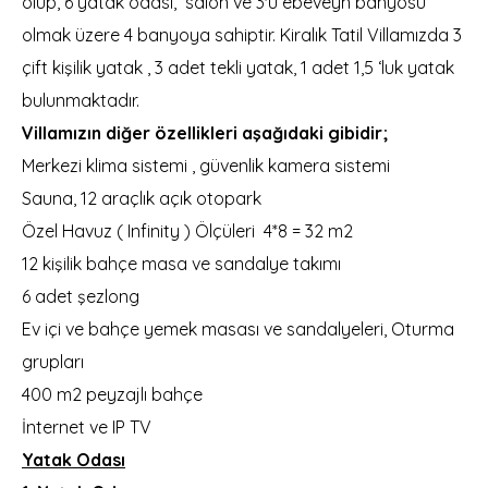
olup, 6 yatak odası, salon ve 3'ü ebeveyn banyosu
olmak üzere 4 banyoya sahiptir. Kiralık Tatil Villamızda 3
çift kişilik yatak , 3 adet tekli yatak, 1 adet 1,5 ‘luk yatak
bulunmaktadır.
Villamızın diğer özellikleri aşağıdaki gibidir;
Merkezi klima sistemi , güvenlik kamera sistemi
Sauna, 12 araçlık açık otopark
Özel Havuz ( Infinity ) Ölçüleri 4*8 = 32 m2
12 kişilik bahçe masa ve sandalye takımı
6 adet şezlong
Ev içi ve bahçe yemek masası ve sandalyeleri, Oturma
grupları
400 m2 peyzajlı bahçe
İnternet ve IP TV
Yatak Odası