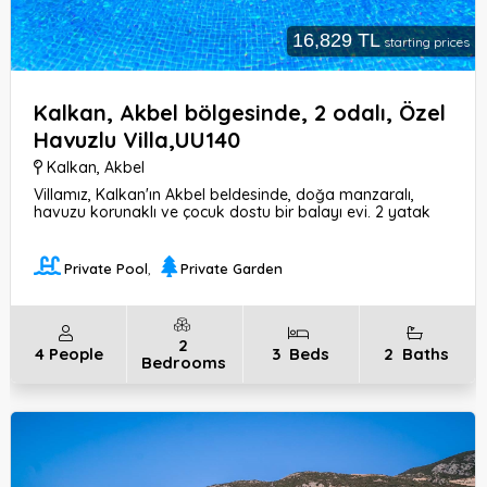
16,829 TL
starting prices
Kalkan, Akbel bölgesinde, 2 odalı, Özel
Havuzlu Villa,UU140
Kalkan
,
Akbel
Villamız, Kalkan'ın Akbel beldesinde, doğa manzaralı,
havuzu korunaklı ve çocuk dostu bir balayı evi. 2 yatak
odası, özel havuzlu ve bahçeli. Denize 7 km, merkeze 5
km mesafede.
Private Pool
,
Private Garden
2
4
People
3
Beds
2
Baths
Bedrooms