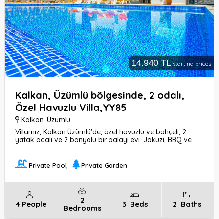
14,940 TL
starting prices
Kalkan, Üzümlü bölgesinde, 2 odalı,
Özel Havuzlu Villa,YY85
Kalkan
,
Üzümlü
Villamız, Kalkan Üzümlü'de, özel havuzlu ve bahçeli, 2
yatak odalı ve 2 banyolu bir balayı evi. Jakuzi, BBQ ve
internet gibi olanaklarıyla keyifli bir konaklama sunar.
Deniz ve merkeze 8 km, markete ise sadece 200 metre
uzaklıktadır.
Private Pool
,
Private Garden
2
4
People
3
Beds
2
Baths
Bedrooms