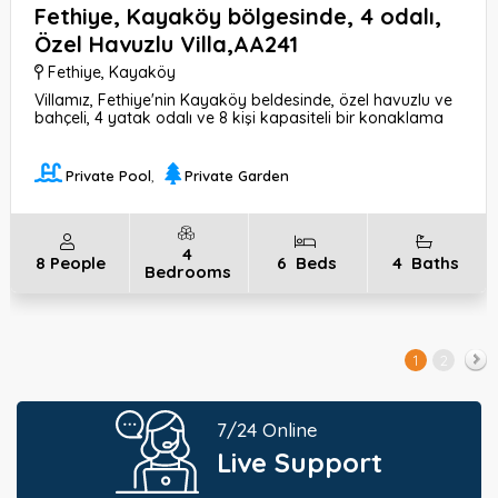
Fethiye, Kayaköy bölgesinde, 4 odalı,
Özel Havuzlu Villa,AA241
Fethiye
,
Kayaköy
Villamız, Fethiye'nin Kayaköy beldesinde, özel havuzlu ve
bahçeli, 4 yatak odalı ve 8 kişi kapasiteli bir konaklama
seçeneği sunmaktadır. Denize 6 km, markete 1 km ve
havaalanına 60 km uzaklıktadır.
Private Pool
,
Private Garden
4
8
People
6
Beds
4
Baths
Bedrooms
1
2
Next
7/24 Online
Live Support