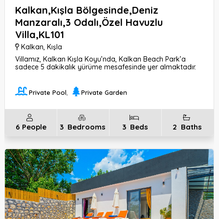
Kalkan,Kışla Bölgesinde,Deniz
Manzaralı,3 Odalı,Özel Havuzlu
Villa,KL101
Kalkan
,
Kışla
Villamız, Kalkan Kışla Koyu’nda, Kalkan Beach Park’a
sadece 5 dakikalık yürüme mesafesinde yer almaktadır.
Teras ve balkonlarından muhteşem bir
deniz
manzarası sunmaktadır. Kış ve bahar aylarında yüzmenin
Private Pool
,
Private Garden
keyfini çıkarmak isteyen misafirler için
ısıtmalı özel
havuzu bulunmaktadır.
6
People
3
Bedrooms
3
Beds
2
Baths