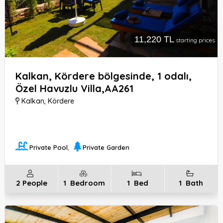
11,220 TL
starting prices
Kalkan, Kördere bölgesinde, 1 odalı,
Özel Havuzlu Villa,AA261
Kalkan
,
Kördere
Private Pool
,
Private Garden
2
People
1
Bedroom
1
Bed
1
Bath