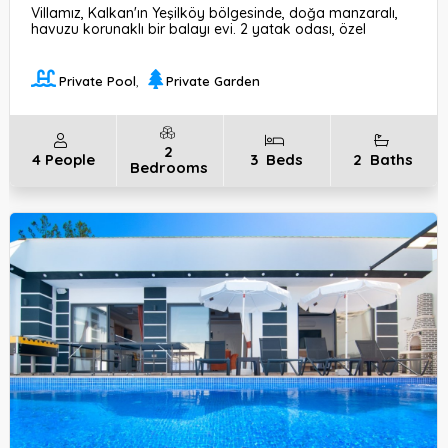
Villamız, Kalkan'ın Yeşilköy bölgesinde, doğa manzaralı,
havuzu korunaklı bir balayı evi. 2 yatak odası, özel
havuzlu ve bahçeli. Ayrıca sauna, bilardo gibi eğlence
olanakları da mevcut.
Private Pool
,
Private Garden
2
4
People
3
Beds
2
Baths
Bedrooms