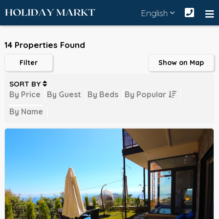
English
14 Properties Found
Filter
Show on Map
SORT BY
By Price
By Guest
By Beds
By Popular
By Name