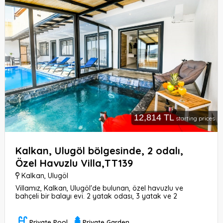
12,814 TL
starting prices
Kalkan, Ulugöl bölgesinde, 2 odalı,
Özel Havuzlu Villa,TT139
Kalkan
,
Ulugöl
Villamız, Kalkan, Ulugöl'de bulunan, özel havuzlu ve
bahçeli bir balayı evi. 2 yatak odası, 3 yatak ve 2
banyosu bulunmaktadır. Jakuzi ve TV gibi olanaklarıyla
keyifli bir konaklama sunar.
Private Pool
,
Private Garden