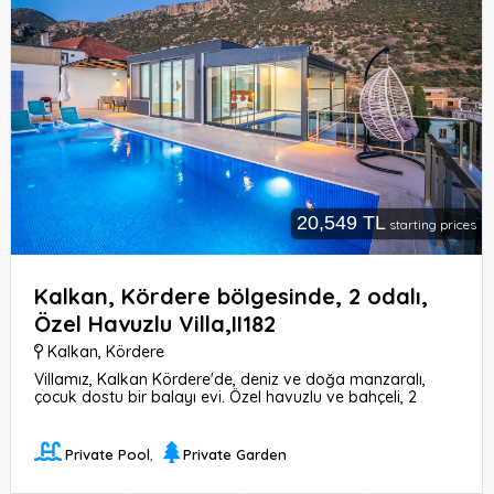
20,549 TL
starting prices
Kalkan, Kördere bölgesinde, 2 odalı,
Özel Havuzlu Villa,II182
Kalkan
,
Kördere
Villamız, Kalkan Kördere'de, deniz ve doğa manzaralı,
çocuk dostu bir balayı evi. Özel havuzlu ve bahçeli, 2
yatak odalı, 3 yataklı ve 2 banyolu. Jakuzi, BBQ ve langırt
masası gibi olanaklarıyla keyifli zaman geçirebilirsiniz.
Private Pool
,
Private Garden