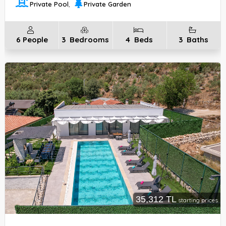
Private Pool
,
Private Garden
6
People
3
Bedrooms
4
Beds
3
Baths
35,312 TL
starting prices