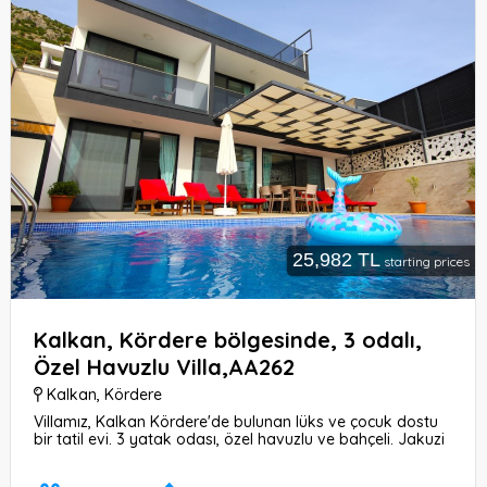
25,982 TL
starting prices
Kalkan, Kördere bölgesinde, 3 odalı,
Özel Havuzlu Villa,AA262
Kalkan
,
Kördere
Villamız, Kalkan Kördere'de bulunan lüks ve çocuk dostu
bir tatil evi. 3 yatak odası, özel havuzlu ve bahçeli. Jakuzi
ve bilardo gibi olanaklarıyla keyifli zaman geçirebilirsiniz.