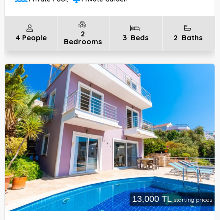
2
4
People
3
Beds
2
Baths
Bedrooms
13,000 TL
starting prices