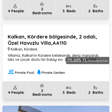
2
4
People
3
Beds
2
Baths
Bedrooms
Kalkan, Kördere bölgesinde, 2 odalı,
Özel Havuzlu Villa,AA110
Kalkan
,
Kördere
Villamız, Kalkan'ın Kördere beldesinde, deniz manzaralı,
lüks ve çocuk dostu bir balayı evi. 2 yatak odası, özel
25,805 TL
starting prices
havuzlu ve bahçeli. Jakuzi, BBQ ve masa tenisi gibi
eğlenceli zaman geçirebileceğiniz olanaklar sunuyor.
Private Pool
,
Private Garden
2
4
People
3
Beds
2
Baths
Bedrooms